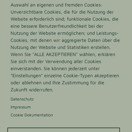
Auswahl an eigenen und fremden Cookies:
KOSMETIK
Unverzichtbare Cookies, die für die Nutzung der
Website erforderlich sind; funktionale Cookies, die
Die Kosmetikindustrie setzt auf den
Das "Bienen
itteln wird
eine bessere Benutzerfreundlichkeit bei der
(ihm nachgesagten) Anti-Aging-
ander
etzt, da es
Nutzung der Website ermöglichen; und Leistungs-
Effekt des Bienenproduktes - so
A
 und sich aus
Cookies, mit denen wir aggregierte Daten über die
findet es z.B. Einsatz in
ganischen
Nutzung der Website und Statistiken erstellen.
Pflegeprodukten und soll zur
setzt z.B.
Wenn Sie "ALLE AKZEPTIEREN" wählen, erklären
Hautstraffung beitragen.
& Vitamine.
Sie sich mit der Verwendung aller Cookies
einverstanden. Sie können jederzeit unter
"Einstellungen" einzelne Cookie-Typen akzeptieren
oder ablehnen und Ihre Zustimmung für die
Zukunft widerrufen.
Datenschutz
Impressum
Cookie Dokumentation