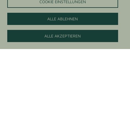
COOKIE EINSTELLUNGEN
ALLE ABLEHNEN
Jetzt Kontaktieren
ALLE AKZEPTIEREN
Download Broschüre Honig und
Bienenprodukte
Hier finden Sie unsere Broschüre mit allen wichtigen
Informationen rund um Honig und Bienenprodukte zum
Herunterladen.
DOWNLOAD