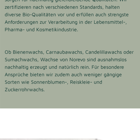
zertifizieren nach verschiedenen Standards, halten
diverse Bio-Qualitäten vor und erfüllen auch strengste
Anforderungen zur Verarbeitung in der Lebensmittel-,
Pharma- und Kosmetikindustrie.
Ob Bienenwachs, Carnaubawachs, Candelillawachs oder
Sumachwachs, Wachse von Norevo sind ausnahmslos
nachhaltig erzeugt und natürlich rein. Für besondere
Ansprüche bieten wir zudem auch weniger gängige
Sorten wie Sonnenblumen-, Reiskleie- und
Zuckerrohrwachs.