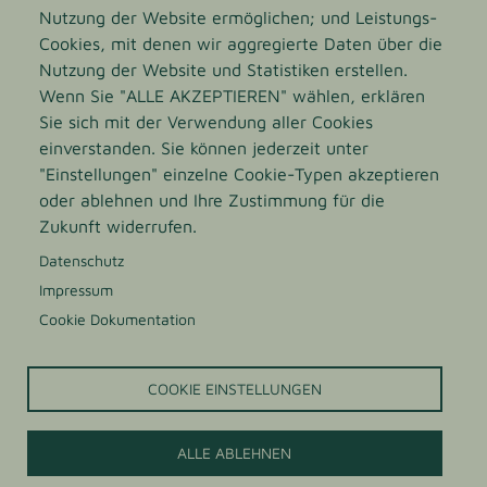
Nutzung der Website ermöglichen; und Leistungs-
Norden Mexikos. Das Wachs aus den Blättern des
Cookies, mit denen wir aggregierte Daten über die
nordmexikanischen Candelillabusches wird in Pastillen
Nutzung der Website und Statistiken erstellen.
und als sprühgetrocknetes Pulver angeboten.
Wenn Sie "ALLE AKZEPTIEREN" wählen, erklären
Sie sich mit der Verwendung aller Cookies
ZUR PRODUKTSEITE
einverstanden. Sie können jederzeit unter
"Einstellungen" einzelne Cookie-Typen akzeptieren
oder ablehnen und Ihre Zustimmung für die
Zukunft widerrufen.
Datenschutz
Impressum
Cookie Dokumentation
COOKIE EINSTELLUNGEN
ALLE ABLEHNEN
Jetzt Kontaktieren