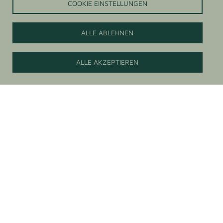
COOKIE EINSTELLUNGEN
ALLE ABLEHNEN
Jetzt Kontaktieren
ALLE AKZEPTIEREN
PULVER
Gereinigtes, homogenisiertes und wasserlösliches Agar
Agar Pulver, in standardisierten oder maßgeschneiderten
Qualitäten erhältlich. Agar Agar ist leicht einsetzbar und
dosierbar sowie gut lagerungsfähig.